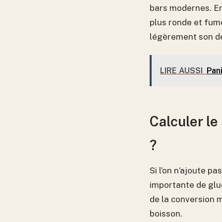
bars modernes. En 
plus ronde et fumé
légèrement son de
LIRE AUSSI
Pani
Calculer le
?
Si l’on n’ajoute p
importante de glu
de la conversion m
boisson.