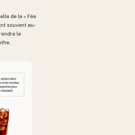
elle de la « Fée
rant souvent au-
rendre le
nthe.