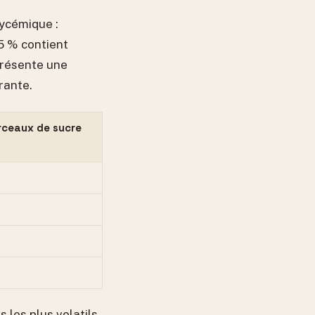
lycémique :
,5 % contient
présente une
rante.
rceaux de sucre
 les plus volatils