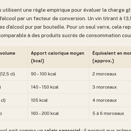
s utilisent une règle empirique pour évaluer la charge g
d’alcool par un facteur de conversion. Un vin titrant à 13
 d’alcool pur par bouteille. Pour un seul verre, cela re
comparable à des produits sucrés de consommation cou
(volume
Apport calorique moyen
Équivalent en mo
(kcal)
(approx.)
12,5 cl)
90 – 100 kcal
2 morceaux
)
140 – 150 kcal
3 morceaux
cl)
105 kcal
4 morceaux
o
160 – 200 kcal
5 à 6 morceaux
lcool agit comme un
relais sensoriel
: il permet aux arômes