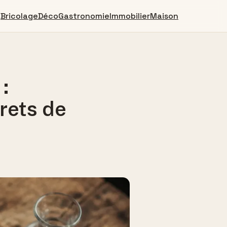
Bricolage
Déco
Gastronomie
Immobilier
Maison
:
crets de