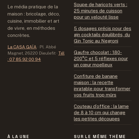
Soupe de haricots verts :
Le média pratique de la
25 minutes de cuisson
maison : bricolage, déco,
pour un velouté lisse
cuisine, immobilier et art
de vivre, en méthodes
5 dosages précis pour des
gin cocktails équilibrés, du
concrètes.
Gin Tonic au Negroni
La CASA GAÏA
·
Pl. Abbé
Gaufre chocolat : 180-
Magnet, 26220 Dieulefit
·
Tél
200°C et 5 réflexes pour
: 07 85 92 00 94
un cœur moelleux
Confiture de banane
maison : la recette
inratable pour transformer
vos fruits trop mûrs
Couteau d’office : la lame
de 8 à 10 cm qui change
les petites découpes
À LA UNE
SUR LE MÊME THÈME