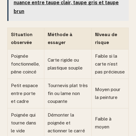
nuance entre taupe clair, taupe gris et taupe
brun
Situation
Méthode à
Niveau de
observée
essayer
risque
Poignée
Faible si la
Carte rigide ou
fonctionnelle,
carte n’est
plastique souple
pêne coincé
pas précieuse
Petit espace
Tournevis plat très
Moyen pour
entre porte
fin ou lame non
la peinture
et cadre
coupante
Poignée qui
Démonter la
Faible à
tourne dans
poignée et
moyen
le vide
actionner le carré