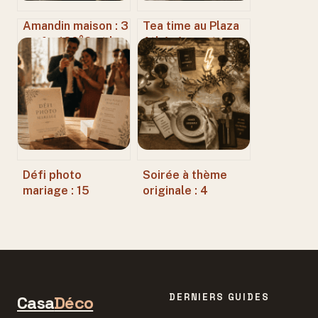
Amandin maison : 3
Tea time au Plaza
œufs, 180°C et le
Athénée : entre
secret d’une
haute couture
texture fondante
sucrée et
excellence
gastronomique
Défi photo
Soirée à thème
mariage : 15
originale : 4
missions ludiques
concepts
pour capturer les
immersifs pour
moments que vous
marquer les
allez manquer
esprits sans se
ruiner
DERNIERS GUIDES
Casa
Déco