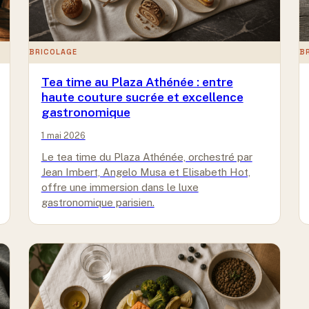
BRICOLAGE
B
Tea time au Plaza Athénée : entre
haute couture sucrée et excellence
gastronomique
1 mai 2026
Le tea time du Plaza Athénée, orchestré par
Jean Imbert, Angelo Musa et Elisabeth Hot,
offre une immersion dans le luxe
gastronomique parisien.