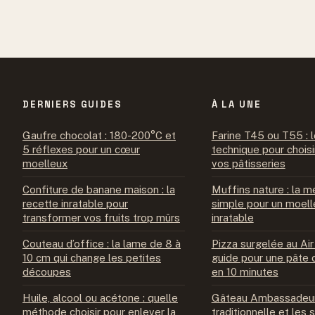
DERNIERS GUIDES
À LA UNE
Gaufre chocolat : 180-200°C et
Farine T45 ou T55 : l
5 réflexes pour un cœur
technique pour choisi
moelleux
vos pâtisseries
Confiture de banane maison : la
Muffins nature : la 
recette inratable pour
simple pour un moell
transformer vos fruits trop mûrs
inratable
Couteau d’office : la lame de 8 à
Pizza surgelée au Air 
10 cm qui change les petites
guide pour une pâte c
découpes
en 10 minutes
Huile, alcool ou acétone : quelle
Gâteau Ambassadeur 
méthode choisir pour enlever la
traditionnelle et les 