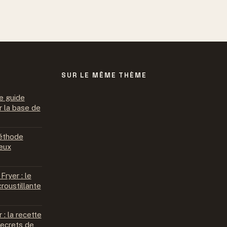
SUR LE MÊME THÈME
e guide
r la base de
méthode
eux
Fryer : le
roustillante
: la recette
secrets de