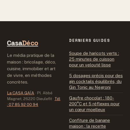
critères pour
gourmande à Paris
sélectionner le
et défi solidaire
prestataire idéal
dans le Nord
de votre réception
DERNIERS GUIDES
Casa
Déco
Soupe de haricots verts :
Le média pratique de la
25 minutes de cuisson
maison : bricolage, déco,
pour un velouté lisse
cuisine, immobilier et art
de vivre, en méthodes
5 dosages précis pour des
gin cocktails équilibrés, du
concrètes.
Gin Tonic au Negroni
La CASA GAÏA
·
Pl. Abbé
Gaufre chocolat : 180-
Magnet, 26220 Dieulefit
·
Tél
200°C et 5 réflexes pour
: 07 85 92 00 94
un cœur moelleux
Confiture de banane
maison : la recette