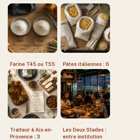
Farine T45 ou T55
Pâtes italiennes : 6
: le guide
marques
technique pour
incontournables
choisir la base de
pour une texture
vos pâtisseries
de trattoria à la
maison
Traiteur à Aix-en-
Les Deux Stades :
Provence : 3
entre institution