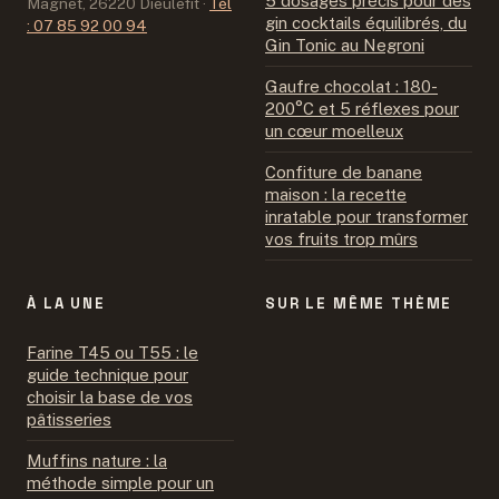
5 dosages précis pour des
Magnet, 26220 Dieulefit
·
Tél
gin cocktails équilibrés, du
: 07 85 92 00 94
Gin Tonic au Negroni
Gaufre chocolat : 180-
200°C et 5 réflexes pour
un cœur moelleux
Confiture de banane
maison : la recette
inratable pour transformer
vos fruits trop mûrs
À LA UNE
SUR LE MÊME THÈME
Farine T45 ou T55 : le
guide technique pour
choisir la base de vos
pâtisseries
Muffins nature : la
méthode simple pour un