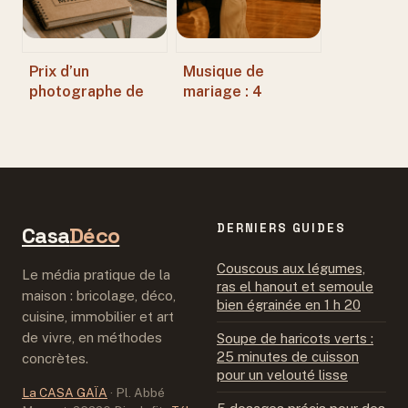
ratées
Prix d’un
Musique de
photographe de
mariage : 4
mariage : 5
moments clés pour
facteurs clés pour
transformer votre
comprendre votre
réception en
devis et maîtriser
souvenir
votre budget
inoubliable
DERNIERS GUIDES
Casa
Déco
Couscous aux légumes,
Le média pratique de la
ras el hanout et semoule
maison : bricolage, déco,
bien égrainée en 1 h 20
cuisine, immobilier et art
de vivre, en méthodes
Soupe de haricots verts :
25 minutes de cuisson
concrètes.
pour un velouté lisse
La CASA GAÏA
·
Pl. Abbé