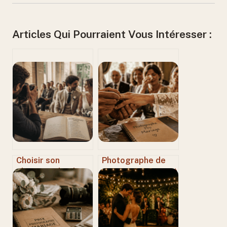
Articles Qui Pourraient Vous Intéresser :
Choisir son
Photographe de
photographe de
mariage : comment
mariage : 3
choisir le bon
critères
professionnel pour
techniques pour
des souvenirs
éviter les photos
authentiques ?