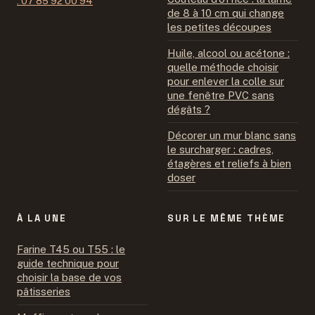
: 07 85 92 00 94
de 8 à 10 cm qui change
les petites découpes
Huile, alcool ou acétone :
quelle méthode choisir
pour enlever la colle sur
une fenêtre PVC sans
dégâts ?
Décorer un mur blanc sans
le surcharger : cadres,
étagères et reliefs à bien
doser
À LA UNE
SUR LE MÊME THÈME
Farine T45 ou T55 : le
guide technique pour
choisir la base de vos
pâtisseries