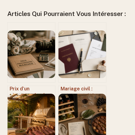
Articles Qui Pourraient Vous Intéresser :
Prix d’un
Mariage civil :
photographe de
entre gratuité
mariage : 5
totale et frais
facteurs clés pour
annexes, quel
comprendre votre
budget prévoir
devis et maîtriser
réellement ?
votre budget