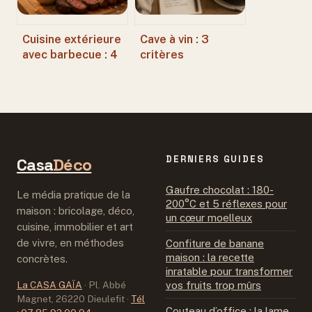
Cuisine extérieure
Cave à vin : 3
avec barbecue : 4
critères
matériaux ultra-
techniques pour
résistants pour
garantir la garde
une installation
de vos grands crus
durable
DERNIERS GUIDES
Casa
Déco
Gaufre chocolat : 180-
Le média pratique de la
200°C et 5 réflexes pour
maison : bricolage, déco,
un cœur moelleux
cuisine, immobilier et art
de vivre, en méthodes
Confiture de banane
maison : la recette
concrètes.
inratable pour transformer
La CASA GAÏA
·
Pl. Abbé
vos fruits trop mûrs
Magnet, 26220 Dieulefit
·
Tél
Couteau d’office : la lame