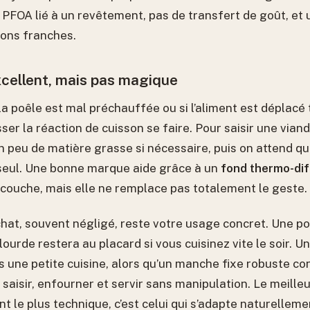
 PFOA lié à un revêtement, pas de transfert de goût, et 
sons franches.
cellent, mais pas magique
 la poêle est mal préchauffée ou si l’aliment est déplacé t
isser la réaction de cuisson se faire. Pour saisir une vian
n peu de matière grasse si nécessaire, puis on attend qu
seul. Une bonne marque aide grâce à un
fond thermo-di
icouche, mais elle ne remplace pas totalement le geste.
achat, souvent négligé, reste votre usage concret. Une p
ourde restera au placard si vous cuisinez vite le soir. 
s une petite cuisine, alors qu’un manche fixe robuste c
 saisir, enfourner et servir sans manipulation. Le meille
 le plus technique, c’est celui qui s’adapte naturelleme