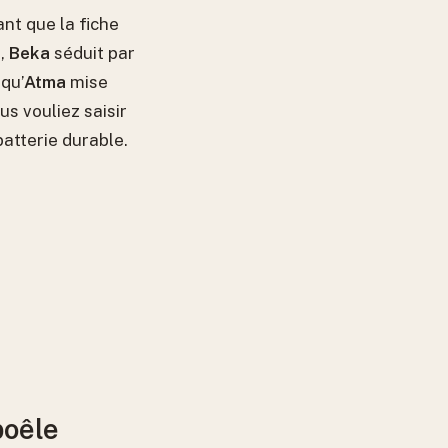
nt que la fiche
e,
Beka
séduit par
 qu’
Atma
mise
us vouliez saisir
batterie durable.
poêle