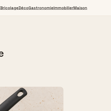
Bricolage
Déco
Gastronomie
Immobilier
Maison
e