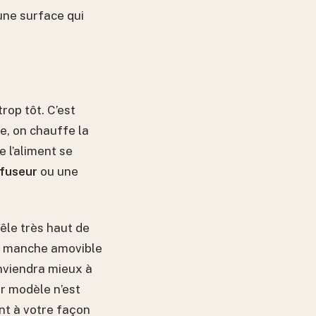
une surface qui
rop tôt. C’est
de, on chauffe la
e l’aliment se
ffuseur
ou une
oêle très haut de
Un manche amovible
onviendra mieux à
ur modèle n’est
nt à votre façon