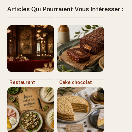
Articles Qui Pourraient Vous Intéresser :
Restaurant
Cake chocolat
Maxim’s : 3 plats
praliné : la recette
iconiques et les
pour un cœur
secrets d’un décor
fondant sous une
classé
coque craquante