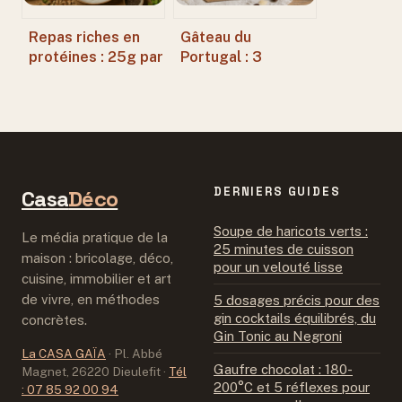
Repas riches en
Gâteau du
protéines : 25g par
Portugal : 3
portion pour une
recettes
satiété durable
emblématiques et
les secrets pour
les réussir
DERNIERS GUIDES
Casa
Déco
Soupe de haricots verts :
Le média pratique de la
25 minutes de cuisson
maison : bricolage, déco,
pour un velouté lisse
cuisine, immobilier et art
de vivre, en méthodes
5 dosages précis pour des
gin cocktails équilibrés, du
concrètes.
Gin Tonic au Negroni
La CASA GAÏA
·
Pl. Abbé
Gaufre chocolat : 180-
Magnet, 26220 Dieulefit
·
Tél
200°C et 5 réflexes pour
: 07 85 92 00 94