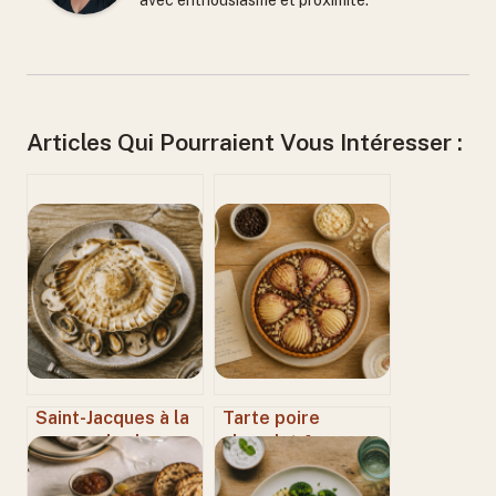
avec enthousiasme et proximité.
Articles Qui Pourraient Vous Intéresser :
Saint-Jacques à la
Tarte poire
normande : la
chocolat façon
recette
Cyril Lignac : 1 nuit
authentique
de repos et 3