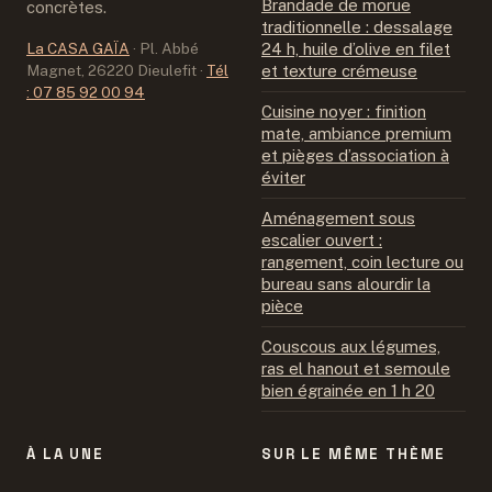
Brandade de morue
concrètes.
traditionnelle : dessalage
La CASA GAÏA
·
Pl. Abbé
24 h, huile d’olive en filet
Magnet, 26220 Dieulefit
·
Tél
et texture crémeuse
: 07 85 92 00 94
Cuisine noyer : finition
mate, ambiance premium
et pièges d’association à
éviter
Aménagement sous
escalier ouvert :
rangement, coin lecture ou
bureau sans alourdir la
pièce
Couscous aux légumes,
ras el hanout et semoule
bien égrainée en 1 h 20
À LA UNE
SUR LE MÊME THÈME