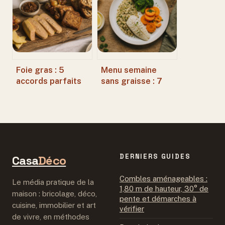
astuces pour un
fond parfait
Foie gras : 5
Menu semaine
accords parfaits
sans graisse : 7
pour sublimer son
jours de repas
onctuosité
légers pour
rééquilibrer votre
alimentation
DERNIERS GUIDES
Casa
Déco
Combles aménageables :
Le média pratique de la
1,80 m de hauteur, 30° de
maison : bricolage, déco,
pente et démarches à
cuisine, immobilier et art
vérifier
de vivre, en méthodes