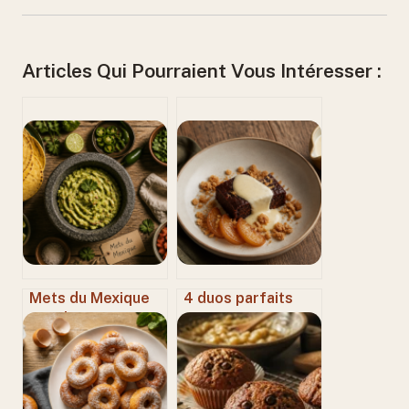
Articles Qui Pourraient Vous Intéresser :
Mets du Mexique
4 duos parfaits
en 9 lettres : 3
pour accompagner
solutions
une crème
infaillibles pour
anglaise et
vos grilles
sublimer vos
desserts