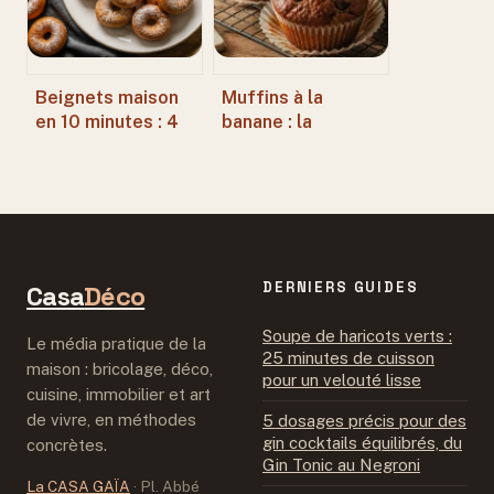
Beignets maison
Muffins à la
en 10 minutes : 4
banane : la
ingrédients et
méthode des deux
l’astuce du yaourt
températures pour
pour un moelleux
un moelleux
parfait
parfait
DERNIERS GUIDES
Casa
Déco
Soupe de haricots verts :
Le média pratique de la
25 minutes de cuisson
maison : bricolage, déco,
pour un velouté lisse
cuisine, immobilier et art
de vivre, en méthodes
5 dosages précis pour des
gin cocktails équilibrés, du
concrètes.
Gin Tonic au Negroni
La CASA GAÏA
·
Pl. Abbé