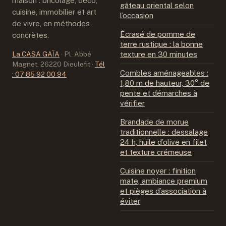
maison : bricolage, déco,
gâteau oriental selon
cuisine, immobilier et art
l’occasion
de vivre, en méthodes
Écrasé de pomme de
concrètes.
terre rustique : la bonne
La CASA GAÏA
·
Pl. Abbé
texture en 30 minutes
Magnet, 26220 Dieulefit
·
Tél
Combles aménageables :
: 07 85 92 00 94
1,80 m de hauteur, 30° de
pente et démarches à
vérifier
Brandade de morue
traditionnelle : dessalage
24 h, huile d’olive en filet
et texture crémeuse
Cuisine noyer : finition
mate, ambiance premium
et pièges d’association à
éviter