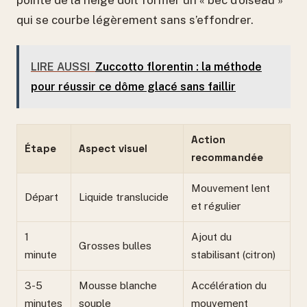
pointe de la neige doit former un « bec d’oiseau »
qui se courbe légèrement sans s’effondrer.
LIRE AUSSI
Zuccotto florentin : la méthode
pour réussir ce dôme glacé sans faillir
Action
Étape
Aspect visuel
recommandée
Mouvement lent
Départ
Liquide translucide
et régulier
1
Ajout du
Grosses bulles
minute
stabilisant (citron)
3-5
Mousse blanche
Accélération du
minutes
souple
mouvement