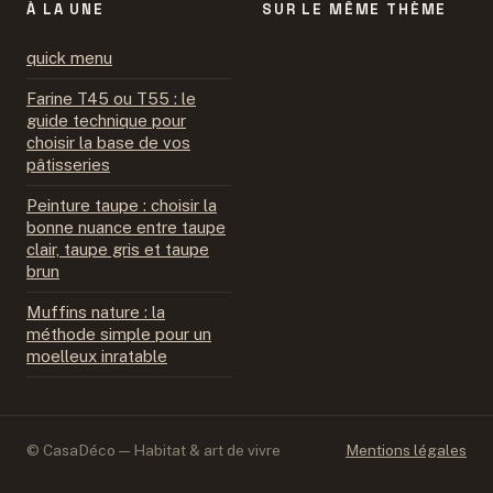
À LA UNE
SUR LE MÊME THÈME
quick menu
Farine T45 ou T55 : le
guide technique pour
choisir la base de vos
pâtisseries
Peinture taupe : choisir la
bonne nuance entre taupe
clair, taupe gris et taupe
brun
Muffins nature : la
méthode simple pour un
moelleux inratable
© CasaDéco — Habitat & art de vivre
Mentions légales