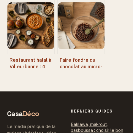
: 200 millions
fromage, soupe ou
d’exemplaires et 3
glace, comment
règles pour un
s’y retrouver ?
café sans
amertume
Restaurant halal à
Faire fondre du
Villeurbanne : 4
chocolat au micro-
adresses
ondes : 300W et 3
authentiques pour
réflexes pour une
éviter les pièges
texture lisse
du surgelé
DERNIERS GUIDES
Casa
Déco
Baklawa, makrout,
Le média pratique de la
basboussa : choisir le bon