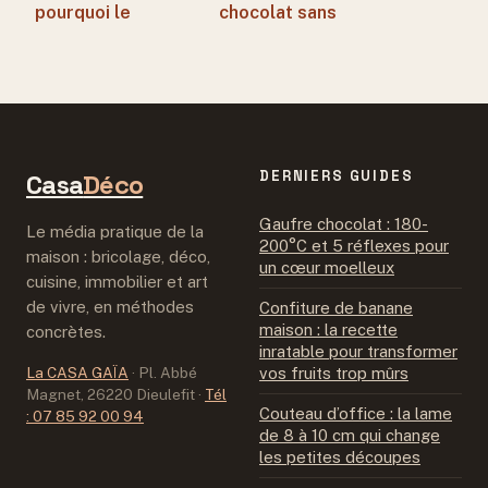
pourquoi le
chocolat sans
confondre avec le
sucre : 2
Bourbon vous prive
ingrédients et 4
d’une complexité
heures de repos
unique
pour un résultat
intense
DERNIERS GUIDES
Casa
Déco
Gaufre chocolat : 180-
Le média pratique de la
200°C et 5 réflexes pour
maison : bricolage, déco,
un cœur moelleux
cuisine, immobilier et art
de vivre, en méthodes
Confiture de banane
maison : la recette
concrètes.
inratable pour transformer
La CASA GAÏA
·
Pl. Abbé
vos fruits trop mûrs
Magnet, 26220 Dieulefit
·
Tél
Couteau d’office : la lame
: 07 85 92 00 94
de 8 à 10 cm qui change
les petites découpes