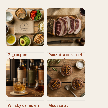
7 groupes
Panzetta corse : 4
d’aliments et 32
étapes de
sous-groupes : le
fabrication
guide complet
artisanale pour un
pour composer vos
goût authentique
repas sans
carences
Whisky canadien :
Mousse au